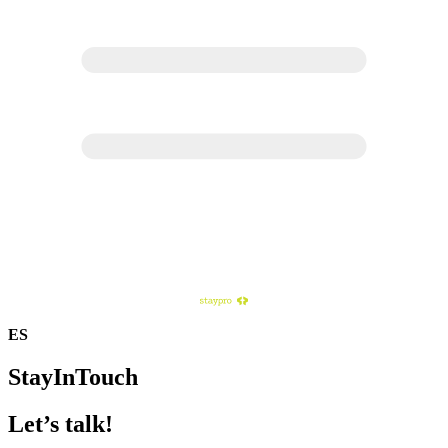
ES
StayInTouch
Let’s talk!