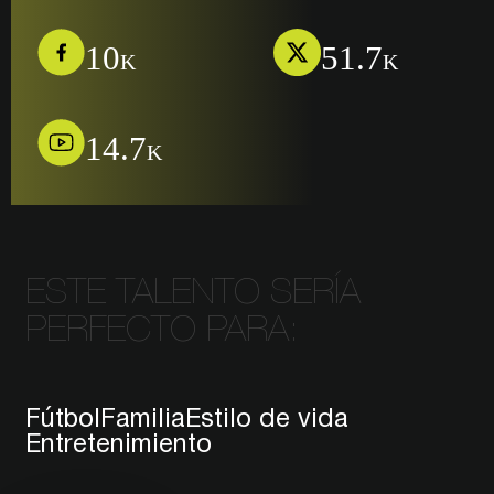
10
51.7
K
K
14.7
K
ESTE TALENTO SERÍA
PERFECTO PARA:
Fútbol
Familia
Estilo de vida
Entretenimiento