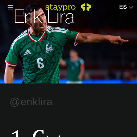
ES
Erik Lira
@eriklira