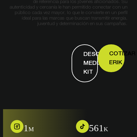
de referencia para los jóvenes aficionados. Su
autenticidad y cercanía le han permitido conectar con un
público cada vez mayor, lo que le convierte en un perfil
ideal para las marcas que buscan transmitir energía,
juventud y determinación en sus campañas.
COTIZAR
DESCARGAR
ERIK
MEDIA
KIT
1
561
M
K