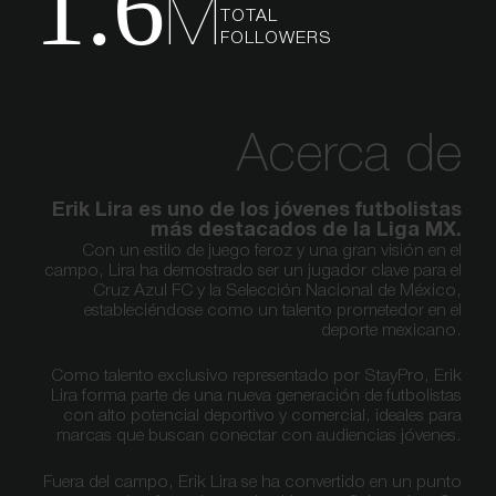
1.6
M
TOTAL
FOLLOWERS
Acerca de
Erik Lira es uno de los jóvenes futbolistas
más destacados de la Liga MX.
Con un estilo de juego feroz y una gran visión en el
campo, Lira ha demostrado ser un jugador clave para el
Cruz Azul FC y la Selección Nacional de México,
estableciéndose como un talento prometedor en el
deporte mexicano.
Como talento exclusivo representado por
StayPro
, Erik
Lira forma parte de una nueva generación de futbolistas
con alto potencial deportivo y comercial, ideales para
marcas que buscan conectar con audiencias jóvenes.
Fuera del campo, Erik Lira se ha convertido en un punto