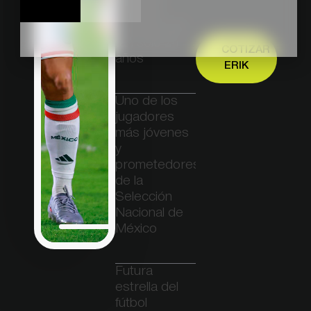
oficiales
jugados con
tan solo 24
COTIZAR
años
ERIK
Uno de los
jugadores
más jóvenes
y
prometedores
de la
Selección
Nacional de
México
Futura
estrella del
fútbol