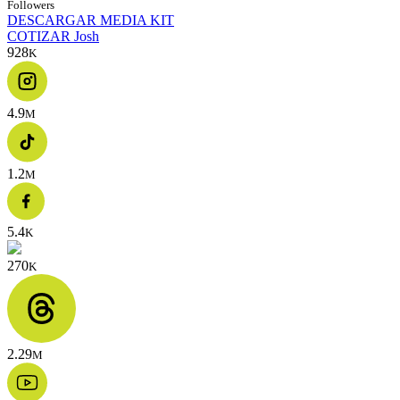
Followers
DESCARGAR MEDIA KIT
COTIZAR Josh
928
K
4.9
M
1.2
M
5.4
K
270
K
2.29
M